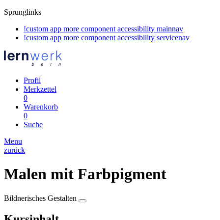
Sprunglinks
!custom app more component accessibility mainnav
!custom app more component accessibility servicenav
Profil
Merkzettel
0
Warenkorb
0
Suche
Menu
zurück
Malen mit Farbpigment
Bildnerisches Gestalten
Kursinhalt