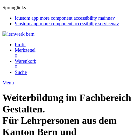
Sprunglinks
!custom app more component accessibility mainnav
!custom app more component accessibility servicenav
Profil
Merkzettel
0
Warenkorb
0
Suche
Menu
Weiterbildung im Fachbereich
Gestalten.
Für Lehrpersonen aus dem
Kanton Bern und