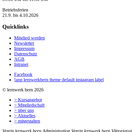
Betriebsferien
21.9. bis 4.10.2026
Quicklinks
Mitglied werden
Newsletter
Impressum
Datenschutz
AGB
Intranet
Facebook
!app lernwerkbern theme default instagram label
© lernwerk bern 2026
> Kursangebot
> Mitgliedschaft
> über uns
> Aktuelles
> mitgestalten
Verein lernwerk bern
Administration Verein lernwerk bern
Viktoriara