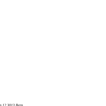
in 12
3013
Bern