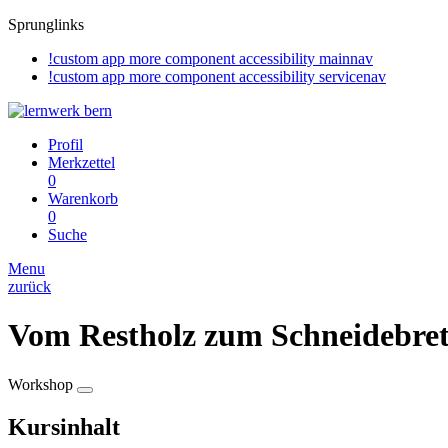
Sprunglinks
!custom app more component accessibility mainnav
!custom app more component accessibility servicenav
Profil
Merkzettel
0
Warenkorb
0
Suche
Menu
zurück
Vom Restholz zum Schneidebret
Workshop
Kursinhalt