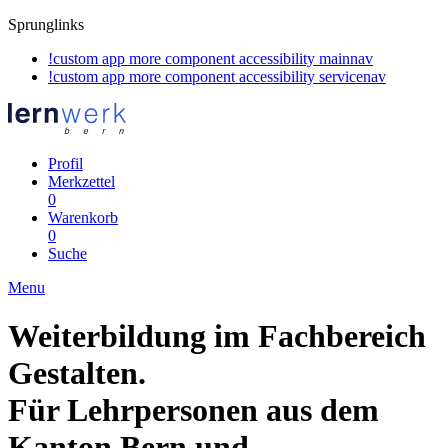
Sprunglinks
!custom app more component accessibility mainnav
!custom app more component accessibility servicenav
Profil
Merkzettel
0
Warenkorb
0
Suche
Menu
Weiterbildung im Fachbereich
Gestalten.
Für Lehrpersonen aus dem
Kanton Bern und