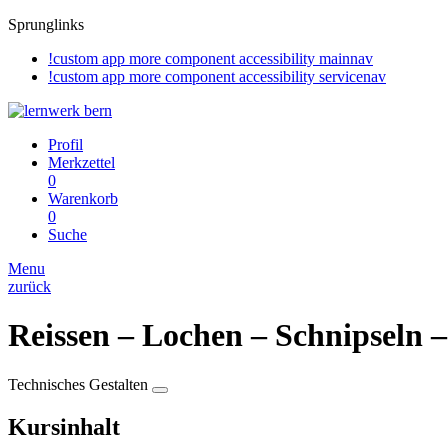
Sprunglinks
!custom app more component accessibility mainnav
!custom app more component accessibility servicenav
Profil
Merkzettel
0
Warenkorb
0
Suche
Menu
zurück
Reissen – Lochen – Schnipseln 
Technisches Gestalten
Kursinhalt