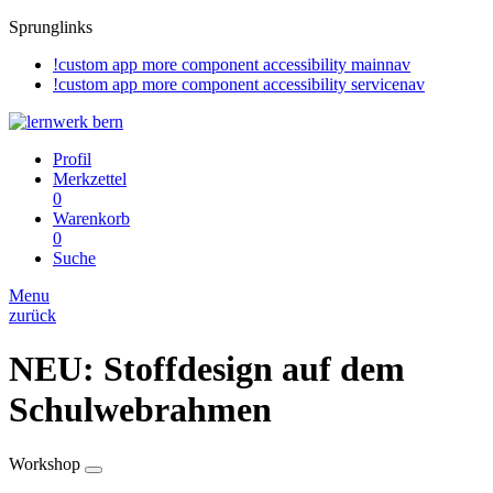
Sprunglinks
!custom app more component accessibility mainnav
!custom app more component accessibility servicenav
Profil
Merkzettel
0
Warenkorb
0
Suche
Menu
zurück
NEU: Stoffdesign auf dem
Schulwebrahmen
Workshop