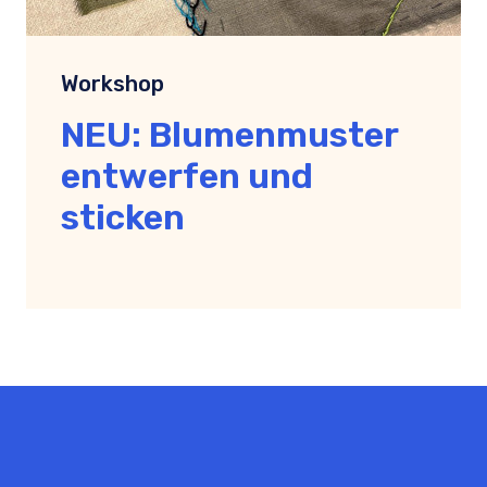
Workshop
NEU: Blumenmuster
entwerfen und
sticken