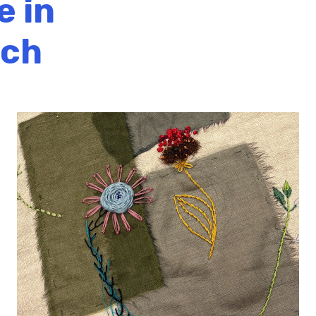
e in
ich