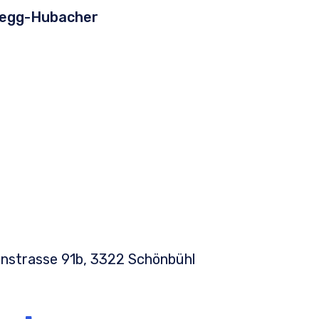
üegg-Hubacher
strasse 91b, 3322 Schönbühl