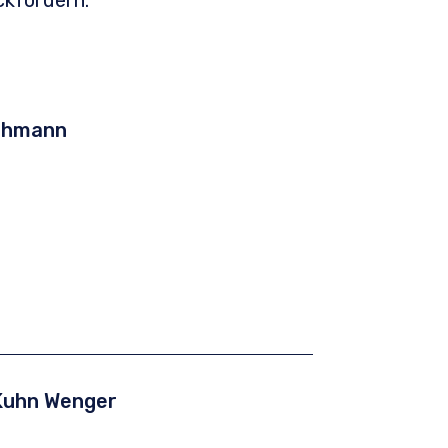
kfordern.
lühmann
Kuhn Wenger