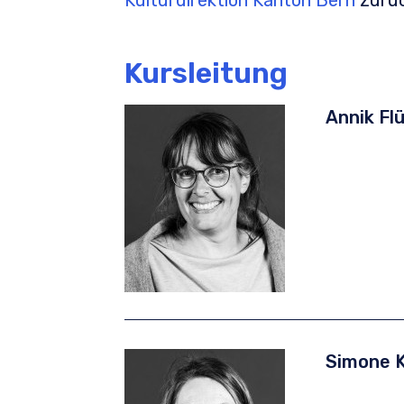
Kulturdirektion Kanton Bern
zurüc
Kursleitung
Annik F
Simone 