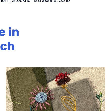
orn, Stockhornstrasse 8, 3510
e in
ich