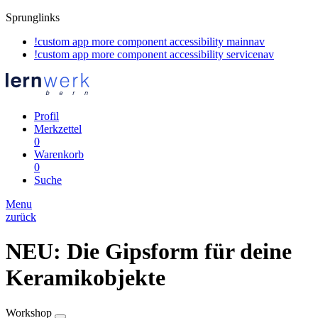
Sprunglinks
!custom app more component accessibility mainnav
!custom app more component accessibility servicenav
Profil
Merkzettel
0
Warenkorb
0
Suche
Menu
zurück
NEU: Die Gipsform für deine
Keramikobjekte
Workshop