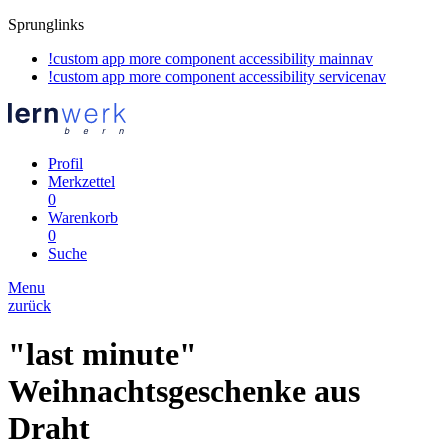
Sprunglinks
!custom app more component accessibility mainnav
!custom app more component accessibility servicenav
Profil
Merkzettel
0
Warenkorb
0
Suche
Menu
zurück
"last minute"
Weihnachtsgeschenke aus
Draht