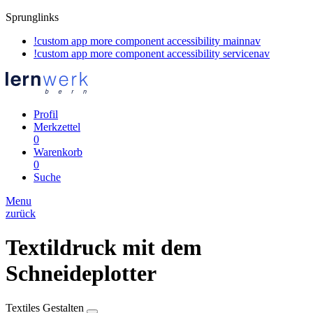
Sprunglinks
!custom app more component accessibility mainnav
!custom app more component accessibility servicenav
Profil
Merkzettel
0
Warenkorb
0
Suche
Menu
zurück
Textildruck mit dem
Schneideplotter
Textiles Gestalten