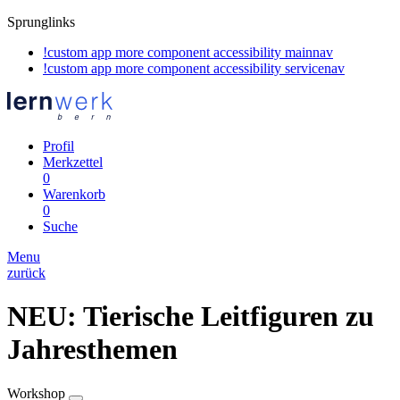
Sprunglinks
!custom app more component accessibility mainnav
!custom app more component accessibility servicenav
Profil
Merkzettel
0
Warenkorb
0
Suche
Menu
zurück
NEU: Tierische Leitfiguren zu
Jahresthemen
Workshop