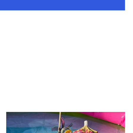
kannst auch du am Kurs teilnehmen. Der
ostet dich 45.- pro Kursstunde – der
rechende Betrag wird dir von lernwerk
n Rechnung gestellt.
u interessiert? Dann melde dich für alles
e bei unserer Administration.