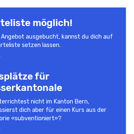
teliste möglich!
n Angebot ausgebucht, kannst du dich auf
rteliste setzen lassen.
r
u auf der Warteliste bist, rückst du bei
werdenden Kursplätzen nach.
splätze für
rosser Nachfrage wird der Kurs zu einem
en Zeitpunkt verdoppelt und du wirst per
serkantonale
ür die Wiederholung angefragt.
eiteren Fragen kannst du gerne auf uns
errichtest nicht im Kanton Bern,
men.
ssierst dich aber für einen Kurs aus der
lernwerkbern.ch
orie «subventioniert»?
r
4 Tage vor Kursbeginn noch Plätze frei