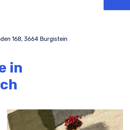
sind, 
Kurs k
entsp
bern i
den 168, 3664 Burgistein
Bist d
Weiter
e in
ich