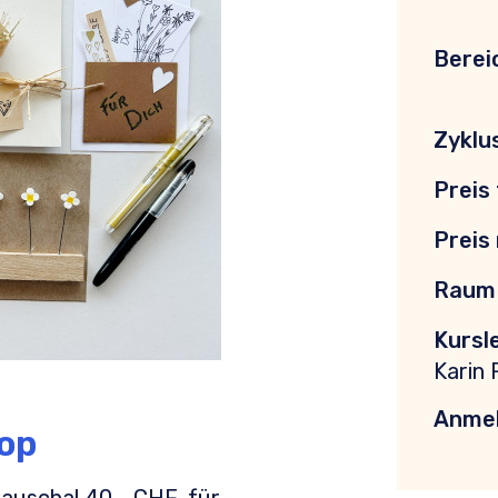
Berei
Zyklu
Preis 
Preis 
Raum 
Kursl
Karin 
Anmel
op