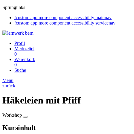
Sprunglinks
!custom app more component accessibility mainnav
!custom app more component accessibility servicenav
Profil
Merkzettel
0
Warenkorb
0
Suche
Menu
zurück
Häkeleien mit Pfiff
Workshop
Kursinhalt