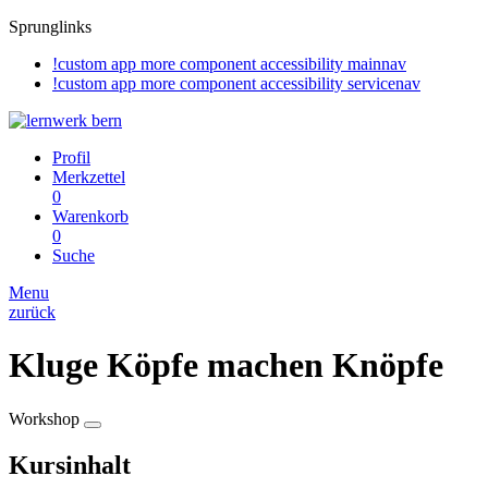
Sprunglinks
!custom app more component accessibility mainnav
!custom app more component accessibility servicenav
Profil
Merkzettel
0
Warenkorb
0
Suche
Menu
zurück
Kluge Köpfe machen Knöpfe
Workshop
Kursinhalt