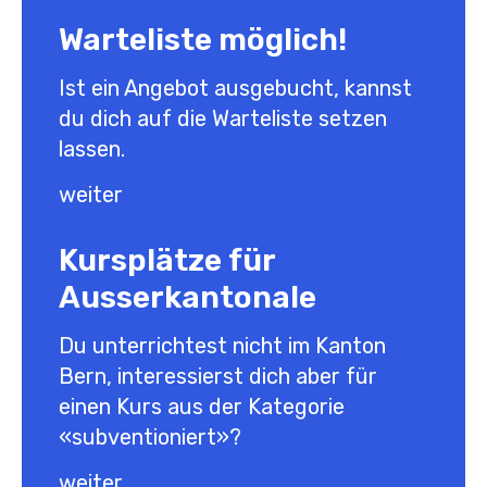
Warteliste möglich!
Ist ein Angebot ausgebucht, kannst
du dich auf die Warteliste setzen
lassen.
weiter
Wenn du auf der Warteliste bist,
rückst du bei frei werdenden
Kursplätze für
Kursplätzen nach.
Bei grosser Nachfrage wird der Kurs
Ausserkantonale
zu einem späteren Zeitpunkt
Du unterrichtest nicht im Kanton
verdoppelt und du wirst per Mail für
Bern, interessierst dich aber für
die Wiederholung angefragt.
einen Kurs aus der Kategorie
Bei weiteren Fragen kannst du gerne
«subventioniert»?
auf uns zukommen.
info@lernwerkbern.ch
weiter