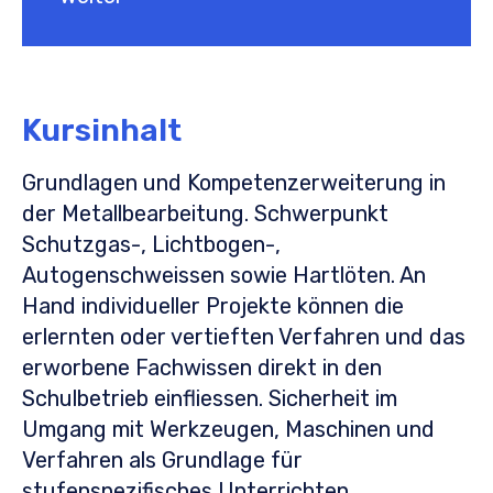
Wenn 14 Tage vor Kursbeginn noch
Plätze frei sind, kannst auch du am
Kurs teilnehmen. Der Kurs kostet
dich 45.- pro Kursstunde – der
Kursinhalt
entsprechende Betrag wird dir von
lernwerk bern in Rechnung gestellt.
Grundlagen und Kompetenzerweiterung in
Bist du interessiert? Dann melde
der Metallbearbeitung. Schwerpunkt
dich für alles Weitere bei unserer
Schutzgas-, Lichtbogen-,
Administration.
Autogenschweissen sowie Hartlöten. An
Hand individueller Projekte können die
erlernten oder vertieften Verfahren und das
erworbene Fachwissen direkt in den
Schulbetrieb einfliessen. Sicherheit im
Umgang mit Werkzeugen, Maschinen und
Verfahren als Grundlage für
stufenspezifisches Unterrichten.