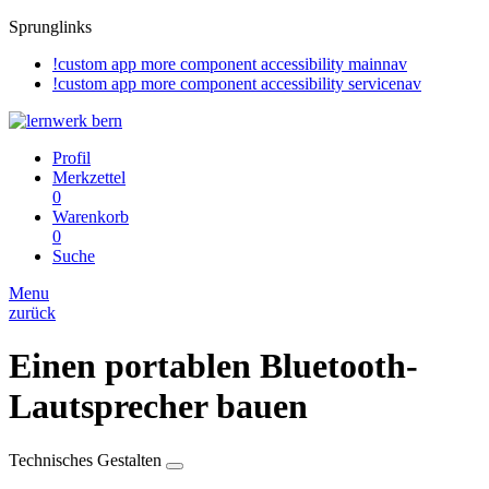
Sprunglinks
!custom app more component accessibility mainnav
!custom app more component accessibility servicenav
Profil
Merkzettel
0
Warenkorb
0
Suche
Menu
zurück
Einen portablen Bluetooth-
Lautsprecher bauen
Technisches Gestalten