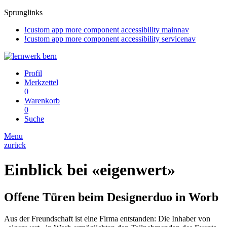
Sprunglinks
!custom app more component accessibility mainnav
!custom app more component accessibility servicenav
Profil
Merkzettel
0
Warenkorb
0
Suche
Menu
zurück
Einblick bei «eigenwert»
Offene Türen beim Designerduo in Worb
Aus der Freundschaft ist eine Firma entstanden: Die Inhaber von