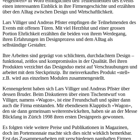
«eigenwert» in Worb ermöglichten den Teilnehmenden des Events
einen interessanten Einblick in ihre Firmengeschichte und erzählten
über den Alltag zwischen Design und Wirtschaftlichkeit.
Lars Villiger und Andreas Pfister empfingen die Teilnehmenden des
Events mit offenen Türen. Mit viel Herzblut und einer grossen
Portion Ehrlichkeit erzählten die beiden von ihrem Werdegang,
ihren Erfahrungen im Designprozess und dem Alltag als
selbständige Gestalter.
Ihre Arbeiten sind geprägt von schlichtem, durchdachtem Design –
funktional, zeitlos und kompromisslos in der Qualität. Bei ihren
Produkten verzichtet das Designduo meist auf Verschraubungen und
arbeitet mit dem Steckprinzip. Ihr meisverkauftes Produkt «stell»
z.B. wird aus einzelnen Modulen zusammengestellt.
Kennengelernt haben sich Lars Villiger und Andreas Pfister über
dessen Bruder. Beim Diskutieren über einen Tischentwurf von
Villiger, namens «Wagon», ist eine Freundschaft und später dann
auch die Firma entstanden. Mir ebendiesem Klapptisch «Wagon»,
den sie dann gemeinsam weiterentwickelten, haben sie an der Messe
Blickfang in Zürich 1998 ihren ersten Designpreis gewonnen.
Es folgten viele weitere Preise und Publikationen in Magazinen,
doch im Portemonnaie machte sich dies nicht wirklich bemerkbar.
Erst das Zusammenarbeiten mit verschiedenen namhaften Firmen