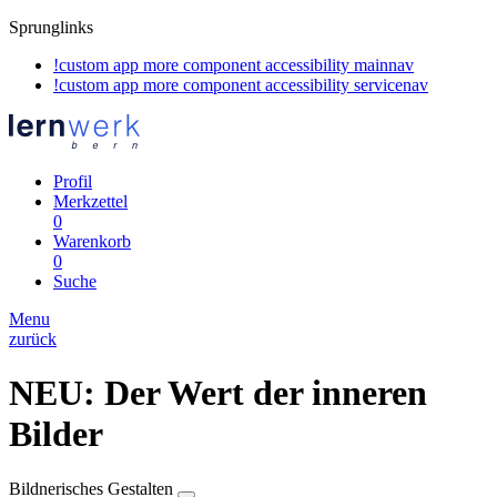
Sprunglinks
!custom app more component accessibility mainnav
!custom app more component accessibility servicenav
Profil
Merkzettel
0
Warenkorb
0
Suche
Menu
zurück
NEU: Der Wert der inneren
Bilder
Bildnerisches Gestalten